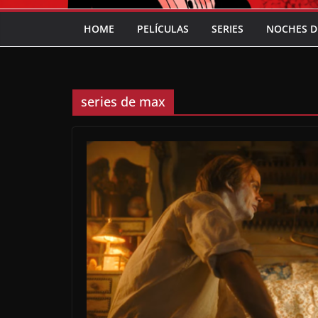
HOME
PELÍCULAS
SERIES
NOCHES D
series de max