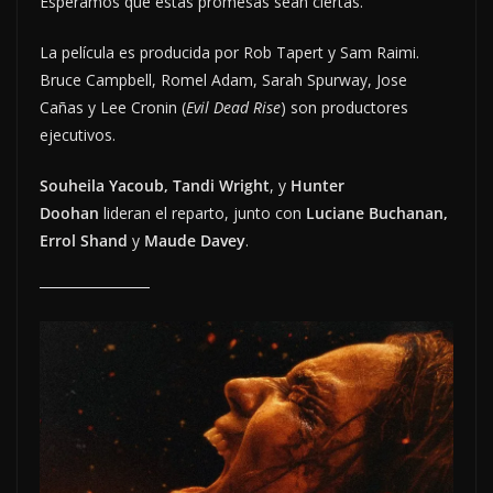
Esperamos que estas promesas sean ciertas.
La película es producida por Rob Tapert y Sam Raimi.
Bruce Campbell, Romel Adam, Sarah Spurway, Jose
Cañas y Lee Cronin (
Evil Dead Rise
) son productores
ejecutivos.
Souheila Yacoub, Tandi Wright
, y
Hunter
Doohan
lideran el reparto, junto con
Luciane Buchanan,
Errol Shand
y
Maude Davey
.