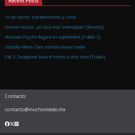
Recent Posts
10 de Horror: Extraterrestres y Ovnis
Demon House: ¿la casa más embrujada? [Reseña]
Victorian Psycho llegará en septiembre [Tráiler 2]
Godzilla Minus Zero estrena teaser trailer
Fall 2: Deadpoint lleva el horror a otro nivel [Tráiler]
Contacto:
contacto@muchomiedo.mx