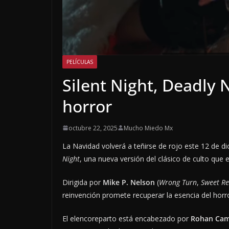
PELÍCULAS
Silent Night, Deadly 
horror
octubre 22, 2025
Mucho Miedo Mx
La Navidad volverá a teñirse de rojo este 12 de d
Night
, una nueva versión del clásico de culto que
Dirigida por
Mike P. Nelson
(
Wrong Turn
,
Sweet R
reinvención promete recuperar la esencia del hor
El elencoreparto está encabezado por
Rohan Cam