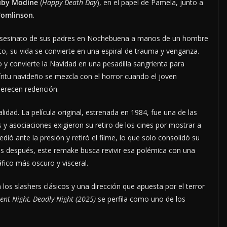
uby Modine
(
Happy Death Day
), en el papel de Pamela, junto a
Tomlinson
.
 el asesinato de sus padres en Nochebuena a manos de un hombre
o, su vida se convierte en una espiral de trauma y venganza.
o y convierte la Navidad en una pesadilla sangrienta para
íritu navideño se mezcla con el horror cuando el joven
merecen redención.
idad. La película original, estrenada en 1984, fue una de las
y asociaciones exigieron su retiro de los cines por mostrar a
dió ante la presión y retiró el filme, lo que solo consolidó su
s después, este remake busca revivir esa polémica con una
fico más oscuro y visceral.
n los slashers clásicos y una dirección que apuesta por el terror
lent Night, Deadly Night (2025)
se perfila como uno de los