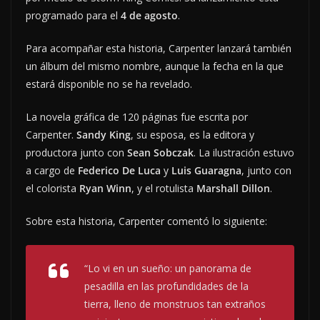
programado para el
4 de agosto
.
Para acompañar esta historia, Carpenter lanzará también
un álbum del mismo nombre, aunque la fecha en la que
estará disponible no se ha revelado.
La novela gráfica de 120 páginas fue escrita por
Carpenter.
Sandy King
, su esposa, es la editora y
productora junto con
Sean Sobczak
. La ilustración estuvo
a cargo de
Federico De Luca
y
Luis Guaragna
, junto con
el colorista
Ryan Winn
, y el rotulista
Marshall Dillon
.
Sobre esta historia, Carpenter comentó lo siguiente:
“Lo vi en un sueño: un panorama de
pesadilla en las profundidades de la
tierra, lleno de monstruos tan extraños