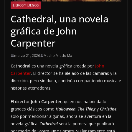
LIBROS Y JUEGOS
Cathedral, una novela
gráfica de John
Carpenter
marzo 21, 2026
Mucho Miedo Mx
Cathedral
es una novela gráfica creada por
John
Carpenter
. El director se ha alejado de las cámaras y la
dirección, pero sin duda, continúa compartiendo música e
historias aterradoras.
El director
John Carpenter
, quien nos ha brindado
grandes clásicos como
Halloween
,
The Thing
y
Christine
,
solo por mencionar algunas, ahora se aventura en la
novela gráfica.
Cathedral
será la primera que publicará
por medio de Storm King Comics. Su lanzamiento está