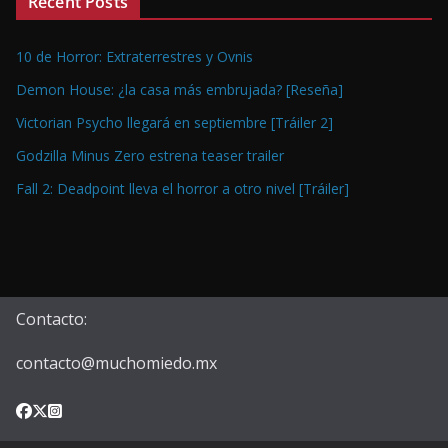
Recent Posts
10 de Horror: Extraterrestres y Ovnis
Demon House: ¿la casa más embrujada? [Reseña]
Victorian Psycho llegará en septiembre [Tráiler 2]
Godzilla Minus Zero estrena teaser trailer
Fall 2: Deadpoint lleva el horror a otro nivel [Tráiler]
Contacto:
contacto@muchomiedo.mx