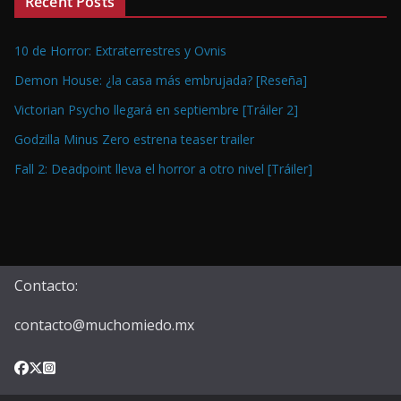
Recent Posts
10 de Horror: Extraterrestres y Ovnis
Demon House: ¿la casa más embrujada? [Reseña]
Victorian Psycho llegará en septiembre [Tráiler 2]
Godzilla Minus Zero estrena teaser trailer
Fall 2: Deadpoint lleva el horror a otro nivel [Tráiler]
Contacto:
contacto@muchomiedo.mx