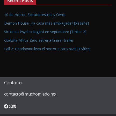
Recent Posts
10 de Horror: Extraterrestres y Ovnis
Demon House: ¿la casa más embrujada? [Reseña]
Victorian Psycho llegará en septiembre [Tráiler 2]
Godzilla Minus Zero estrena teaser trailer
Fall 2: Deadpoint lleva el horror a otro nivel [Tráiler]
Contacto:
contacto@muchomiedo.mx