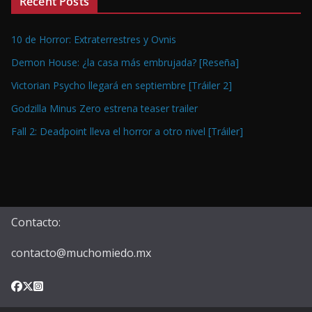
Recent Posts
10 de Horror: Extraterrestres y Ovnis
Demon House: ¿la casa más embrujada? [Reseña]
Victorian Psycho llegará en septiembre [Tráiler 2]
Godzilla Minus Zero estrena teaser trailer
Fall 2: Deadpoint lleva el horror a otro nivel [Tráiler]
Contacto:
contacto@muchomiedo.mx