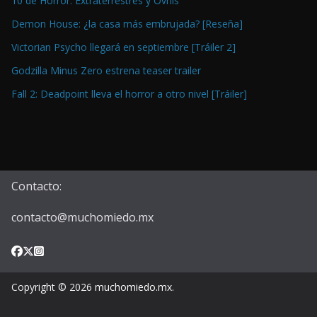
10 de Horror: Extraterrestres y Ovnis
Demon House: ¿la casa más embrujada? [Reseña]
Victorian Psycho llegará en septiembre [Tráiler 2]
Godzilla Minus Zero estrena teaser trailer
Fall 2: Deadpoint lleva el horror a otro nivel [Tráiler]
Contacto:
contacto@muchomiedo.mx
Copyright © 2026
muchomiedo.mx
.