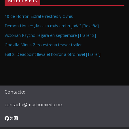
Recent Posts
10 de Horror: Extraterrestres y Ovnis
Demon House: ¿la casa más embrujada? [Reseña]
Victorian Psycho llegará en septiembre [Tráiler 2]
Godzilla Minus Zero estrena teaser trailer
Fall 2: Deadpoint lleva el horror a otro nivel [Tráiler]
Contacto:
contacto@muchomiedo.mx