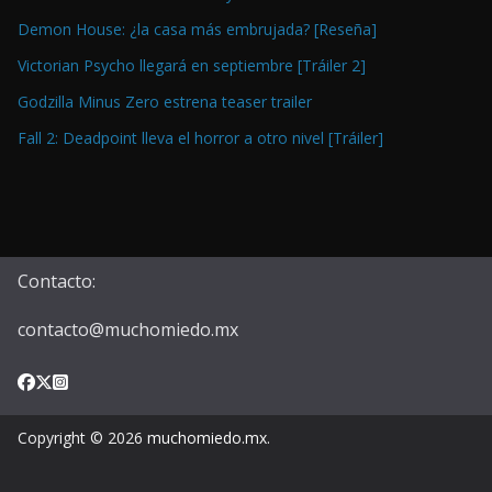
Demon House: ¿la casa más embrujada? [Reseña]
Victorian Psycho llegará en septiembre [Tráiler 2]
Godzilla Minus Zero estrena teaser trailer
Fall 2: Deadpoint lleva el horror a otro nivel [Tráiler]
Contacto:
contacto@muchomiedo.mx
Copyright © 2026
muchomiedo.mx
.