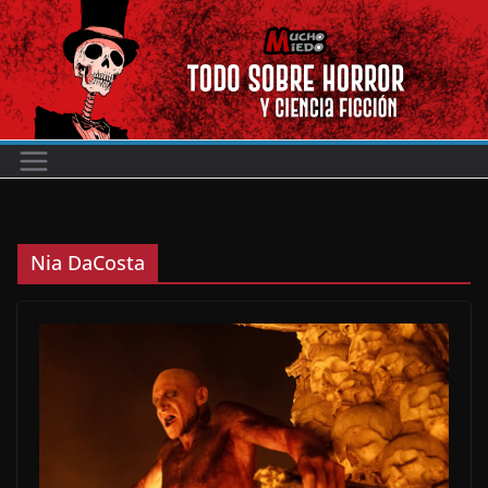
Saltar
al
contenido
Nia DaCosta