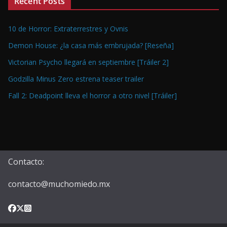
Recent Posts
10 de Horror: Extraterrestres y Ovnis
Demon House: ¿la casa más embrujada? [Reseña]
Victorian Psycho llegará en septiembre [Tráiler 2]
Godzilla Minus Zero estrena teaser trailer
Fall 2: Deadpoint lleva el horror a otro nivel [Tráiler]
Contacto:
contacto@muchomiedo.mx