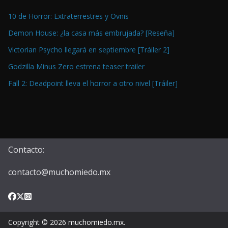
10 de Horror: Extraterrestres y Ovnis
Demon House: ¿la casa más embrujada? [Reseña]
Victorian Psycho llegará en septiembre [Tráiler 2]
Godzilla Minus Zero estrena teaser trailer
Fall 2: Deadpoint lleva el horror a otro nivel [Tráiler]
Contacto:
contacto@muchomiedo.mx
Copyright © 2026
muchomiedo.mx
.