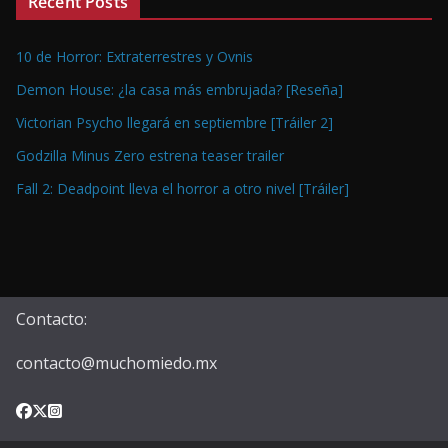
Recent Posts
10 de Horror: Extraterrestres y Ovnis
Demon House: ¿la casa más embrujada? [Reseña]
Victorian Psycho llegará en septiembre [Tráiler 2]
Godzilla Minus Zero estrena teaser trailer
Fall 2: Deadpoint lleva el horror a otro nivel [Tráiler]
Contacto:
contacto@muchomiedo.mx