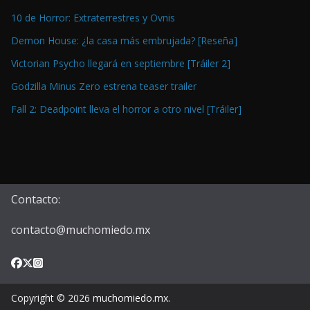
10 de Horror: Extraterrestres y Ovnis
Demon House: ¿la casa más embrujada? [Reseña]
Victorian Psycho llegará en septiembre [Tráiler 2]
Godzilla Minus Zero estrena teaser trailer
Fall 2: Deadpoint lleva el horror a otro nivel [Tráiler]
Contacto:
contacto@muchomiedo.mx
Copyright © 2026
muchomiedo.mx
.