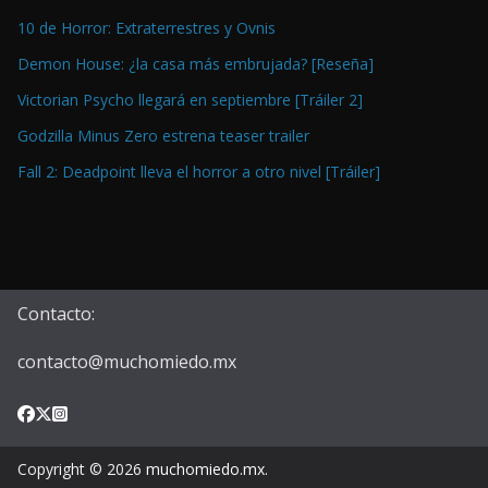
10 de Horror: Extraterrestres y Ovnis
Demon House: ¿la casa más embrujada? [Reseña]
Victorian Psycho llegará en septiembre [Tráiler 2]
Godzilla Minus Zero estrena teaser trailer
Fall 2: Deadpoint lleva el horror a otro nivel [Tráiler]
Contacto:
contacto@muchomiedo.mx
Copyright © 2026
muchomiedo.mx
.