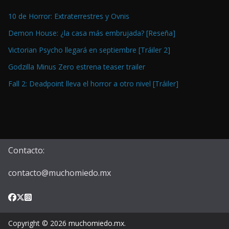
10 de Horror: Extraterrestres y Ovnis
Demon House: ¿la casa más embrujada? [Reseña]
Victorian Psycho llegará en septiembre [Tráiler 2]
Godzilla Minus Zero estrena teaser trailer
Fall 2: Deadpoint lleva el horror a otro nivel [Tráiler]
Contacto:
contacto@muchomiedo.mx
Copyright © 2026
muchomiedo.mx
.