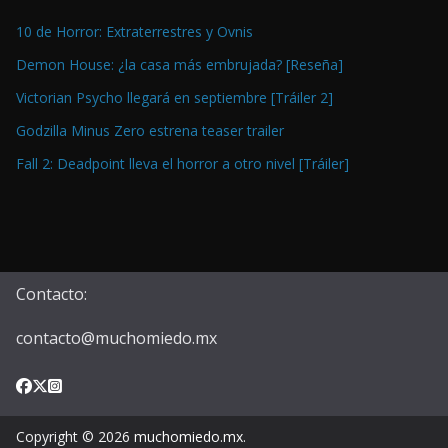
10 de Horror: Extraterrestres y Ovnis
Demon House: ¿la casa más embrujada? [Reseña]
Victorian Psycho llegará en septiembre [Tráiler 2]
Godzilla Minus Zero estrena teaser trailer
Fall 2: Deadpoint lleva el horror a otro nivel [Tráiler]
Contacto:
contacto@muchomiedo.mx
Copyright © 2026
muchomiedo.mx
.