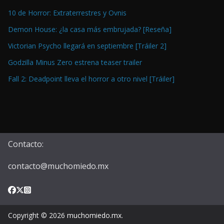
10 de Horror: Extraterrestres y Ovnis
Demon House: ¿la casa más embrujada? [Reseña]
Victorian Psycho llegará en septiembre [Tráiler 2]
Godzilla Minus Zero estrena teaser trailer
Fall 2: Deadpoint lleva el horror a otro nivel [Tráiler]
Contacto:
contacto@muchomiedo.mx
Copyright © 2026
muchomiedo.mx
.