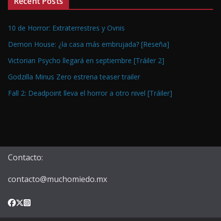
Recent Posts
10 de Horror: Extraterrestres y Ovnis
Demon House: ¿la casa más embrujada? [Reseña]
Victorian Psycho llegará en septiembre [Tráiler 2]
Godzilla Minus Zero estrena teaser trailer
Fall 2: Deadpoint lleva el horror a otro nivel [Tráiler]
Contacto:
contacto@muchomiedo.mx